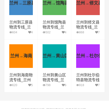
兰州→三原县
兰州→馆陶县
兰州→修文县
兰州到三原县
兰州到馆陶县
兰州到修文县
物流专线_兰
物流专线_兰
物流专线_兰
州到三原县货
州到馆陶县货
州到修文县货
604
4
502
4
868
7
运公司_兰州
运公司_兰州
运公司_兰州
至三原县运输
至馆陶县运输
至修文县运输
专线哪家好
专线哪家好
专线哪家好
兰州→海南
兰州→黄山区
兰州→杜尔伯特
兰州到海南物
兰州到黄山区
兰州到杜尔伯
流专线_兰州
物流专线_兰
特县物流专线
到海南货运公
州到黄山区货
_兰州到杜尔
620
5
798
6
918
7
司_兰州至海
运公司_兰州
伯特县货运公
南运输专线哪
至黄山区运输
司_兰州至杜
家好
专线哪家好
尔伯特县运输
专线哪家好