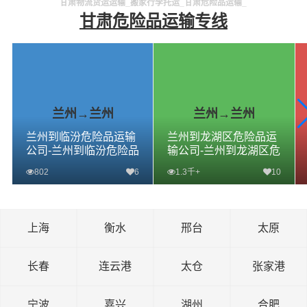
甘肃物流货运运输_搬家行李托运_甘肃危险品运输_
甘肃危险品运输专线
兰州→兰州
兰州→兰州
兰州到临汾危险品运输
兰州到龙湖区危险品运
公司-兰州到临汾危险品
输公司-兰州到龙湖区危
物流公司-兰州到临汾危
险品物流公司-兰州到龙
802
6
1.3千+
10
险品专线
湖区危险品专线
查看详细
查看详细
上海
衡水
邢台
太原
长春
连云港
太仓
张家港
宁波
嘉兴
湖州
合肥