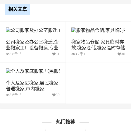
相关文章
公司搬家及办公室搬迁,企
搬家物品仓储,家具临时存
业搬家工厂设备搬运,专业
放,搬家仓储,搬家临时存储
厂房搬迁
+
+
3.8千+
31
3.7千+
30
个人及家庭搬家,居民搬家,
普通搬家,市内搬家
+
3.6千+
30
热门推荐