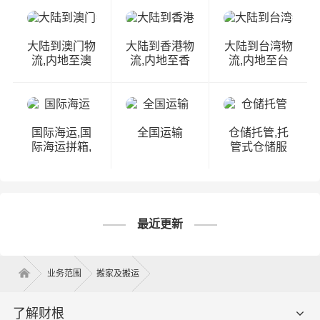
大陆到澳门物
大陆到香港物
大陆到台湾物
流,内地至澳
流,内地至香
流,内地至台
门货运,物流
港货运,物流
湾货运,物流
到澳门,澳门
到香港,香港
到台湾,台湾
专线物流
物流专线
物流专线
国际海运,国
全国运输
仓储托管,托
际海运拼箱,
管式仓储服
国际海运价格
务,托管仓储,
表,国际海运
第三方仓储托
费查询
管
最近更新
业务范围
搬家及搬运
了解财根