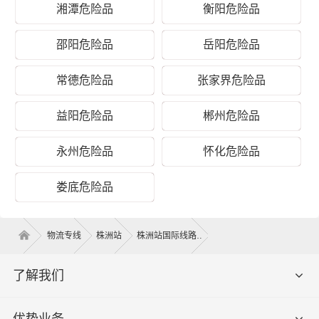
湘潭危险品
衡阳危险品
邵阳危险品
岳阳危险品
常德危险品
张家界危险品
株洲到亳州危险品物流运输价格
益阳危险品
郴州危险品
泡货价
重泡货价
纯重货价
运输时间
专线
格（体
格（体积
格（重量
（几天到
永州危险品
怀化危险品
名称
积立
立方）
公斤）
达）
方）
娄底危险品
株洲 -
电话咨
电话咨询
电话咨询
电话咨询
亳州
询
物流专线
株洲站
株洲站国际线路
提货须加
上门
荷塘区、芦淞区、石峰区、天元
上门提货
了解我们
取货
区、渌口区、攸县、茶陵县、炎陵
费，量大
区域
县、醴陵
免提货费
优势业务