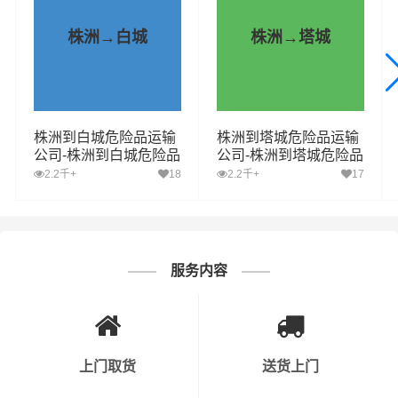
握程度。
株洲→白城
株洲→塔城
3. 车辆与设备安全：运输危化品的车辆必须符合国家相关
标准，并且定期进行保养和检查。此外，运输过程中需要
配备必要的安全设备，如灭火器、防毒面具等。
株洲到白城危险品运输
株洲到塔城危险品运输
4. 安全操作流程：公司需要制定详细的危化品运输安全操
公司-株洲到白城危险品
公司-株洲到塔城危险品
物流公司-株洲到白城危
物流公司-株洲到塔城危
2.2千+
18
2.2千+
17
作流程，确保员工按照规定进行操作。同时，对于装卸、
险品专线
险品专线
运输等环节，要有明确的操作规程。
5. 应急预案：公司需要制定应急预案，以应对运输过程中
可能出现的意外情况，如交通事故、危化品泄漏等。同
服务内容
时，公司需要定期进行应急演练，以提高员工的应急处理
能力。
6. 运输路线规划：运输危化品时，公司需要提前规划好运
上门取货
送货上门
输路线，避开人口密集区、水源保护区等敏感区域。同