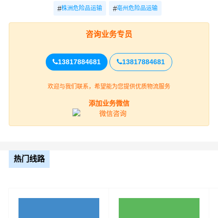
#
#
株洲危险品运输
亳州危险品运输
咨询业务专员
13817884681
13817884681
欢迎与我们联系，希望能为您提供优质物流服务
株洲到天津的危化品运输公司必须具备高度的安全意识，
以确保运输过程中不会发生意外。以下是一些建议的安全
添加业务微信
意识要点：
1. 严格遵守法律法规：运输危化品时，公司需要严格遵守
国家的相关法律法规，如《危险货物道路运输安全管理办
热门线路
法》等，以确保运输过程的合法性和安全性。
2. 培训与教育：公司需要为所有员工提供定期的安全培训
和教育，确保他们了解危化品的特性和正确的操作方法。
此外，公司还应定期进行安全知识考试，以检验员工的掌