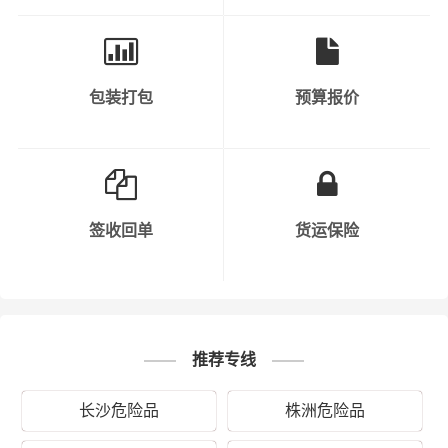
时，运输过程中要保持车辆行驶速度，避免疲劳驾驶等危
险行为。
7. 信息沟通：公司在运输危化品过程中，需要与相关部门
包装打包
预算报价
保持信息沟通，如公安、交通、环保等。同时，公司内部
也需要保持信息畅通，以便及时处理突发事件。
8. 安全责任明确：公司需要明确各部门、各岗位的安全责
任，确保每个环节都有专人负责。同时，公司需要对员工
签收回单
货运保险
进行定期考核，以确保安全责任的落实。
9. 保险购买：公司需要购买足够的保险，以应对运输过程
中可能出现的意外情况。
推荐专线
10. 持续改进：公司需要不断总结运输过程中的经验教训，
持续改进安全管理工作，以提高危化品运输的安全水平。
长沙危险品
株洲危险品