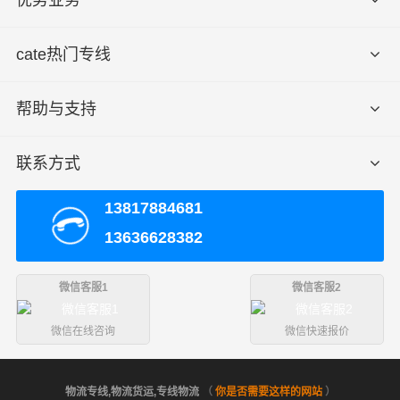
15个立方
或5吨以上
cate热门专线
送货
亳州市区
上门
谯城区、涡阳县、蒙城县、利辛县
免费送
区域
货，不足
帮助与支持
须加送货
费
联系方式
由于市场行情经常波动,此价格表仅供参考,整车价
备注
格按车型议价！
13817884681
13636628382
服务优势
微信客服1
微信客服2
1、财根危险品运输公司有危险品运输资质等相关证件。
微信在线咨询
微信快速报价
2、危险品仓储与危险品运输一体化，资源有效整合。
物流专线,物流货运,专线物流
（
你是否需要这样的网站
）