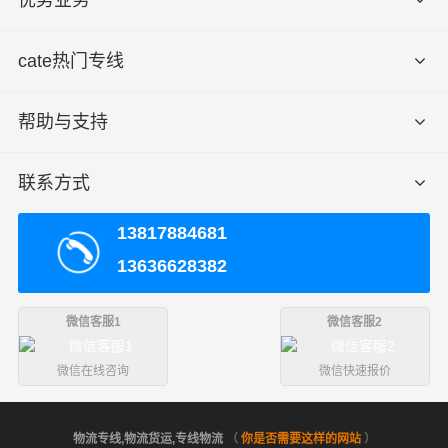
15个立方
或5吨以上
cate热门专线
送货
濮阳市区
华龙区、清丰县、南乐县、范县、
上门
免费送
台前县、濮阳县
区域
货，不足
帮助与支持
须加送货
费
联系方式
由于市场行情经常波动,此价格表仅供参考,整车价
备注
格按车型议价！
13817884681
13636628382
服务优势
微信客服1
微信客服2
1、财根危险品运输公司有危险品运输资质等相关证件。
微信在线咨询
微信快速报价
2、危险品仓储与危险品运输一体化，资源有效整合。
物流专线,物流货运,专线物流
（
你是否需要这样的网站
）