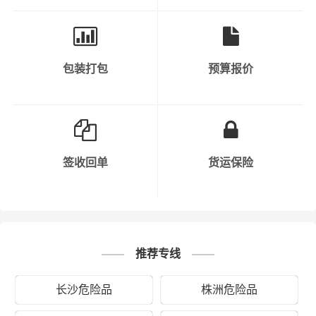
时，运输过程中要保持车辆行驶速度，避免疲劳驾驶等危
险行为。
7. 信息沟通：公司在运输危化品过程中，需要与相关部门
包装打包
预算报价
保持信息沟通，如公安、交通、环保等。同时，公司内部
也需要保持信息畅通，以便及时处理突发事件。
8. 安全责任明确：公司需要明确各部门、各岗位的安全责
任，确保每个环节都有专人负责。同时，公司需要对员工
签收回单
货运保险
进行定期考核，以确保安全责任的落实。
9. 保险购买：公司需要购买足够的保险，以应对运输过程
中可能出现的意外情况。
推荐专线
10. 持续改进：公司需要不断总结运输过程中的经验教训，
持续改进安全管理工作，以提高危化品运输的安全水平。
长沙危险品
株洲危险品