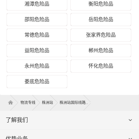
湘潭危险品
衡阳危险品
邵阳危险品
岳阳危险品
常德危险品
张家界危险品
株洲到濮阳危险品物流运输价格
益阳危险品
郴州危险品
泡货价
重泡货价
纯重货价
运输时间
专线
格（体
格（体积
格（重量
（几天到
永州危险品
怀化危险品
名称
积立
立方）
公斤）
达）
方）
娄底危险品
株洲 -
电话咨
电话咨询
电话咨询
电话咨询
濮阳
询
物流专线
株洲站
株洲站国际线路
提货须加
上门
荷塘区、芦淞区、石峰区、天元
上门提货
了解我们
取货
区、渌口区、攸县、茶陵县、炎陵
费，量大
区域
县、醴陵
免提货费
优势业务