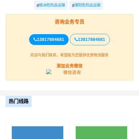
#
#
株洲危险品运输
濮阳危险品运输
咨询业务专员
13817884681
13817884681
欢迎与我们联系，希望能为您提供优质物流服务
株洲到天津的危化品运输公司必须具备高度的安全意识，
以确保运输过程中不会发生意外。以下是一些建议的安全
添加业务微信
意识要点：
1. 严格遵守法律法规：运输危化品时，公司需要严格遵守
国家的相关法律法规，如《危险货物道路运输安全管理办
热门线路
法》等，以确保运输过程的合法性和安全性。
2. 培训与教育：公司需要为所有员工提供定期的安全培训
和教育，确保他们了解危化品的特性和正确的操作方法。
此外，公司还应定期进行安全知识考试，以检验员工的掌