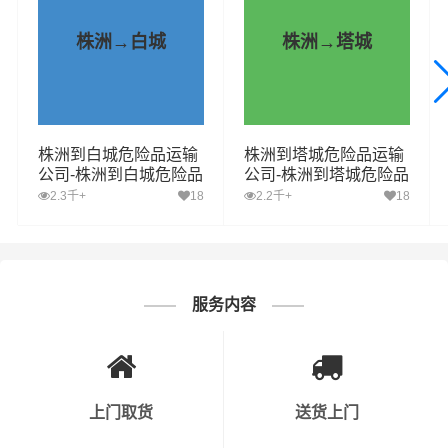
握程度。
株洲→白城
株洲→塔城
3. 车辆与设备安全：运输危化品的车辆必须符合国家相关
标准，并且定期进行保养和检查。此外，运输过程中需要
配备必要的安全设备，如灭火器、防毒面具等。
株洲到白城危险品运输
株洲到塔城危险品运输
4. 安全操作流程：公司需要制定详细的危化品运输安全操
公司-株洲到白城危险品
公司-株洲到塔城危险品
物流公司-株洲到白城危
物流公司-株洲到塔城危
2.3千+
18
2.2千+
18
作流程，确保员工按照规定进行操作。同时，对于装卸、
险品专线
险品专线
运输等环节，要有明确的操作规程。
5. 应急预案：公司需要制定应急预案，以应对运输过程中
可能出现的意外情况，如交通事故、危化品泄漏等。同
服务内容
时，公司需要定期进行应急演练，以提高员工的应急处理
能力。
6. 运输路线规划：运输危化品时，公司需要提前规划好运
上门取货
送货上门
输路线，避开人口密集区、水源保护区等敏感区域。同