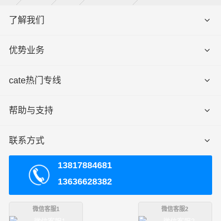
1、以上南通到松北区物流专线运费仅为站到站报价(不包括取货
送货存储包装上楼等费用)仅作参考，准确报价请以财根南通工作
备
了解我们
人员实际报价单为准！
注
2、以上南通至松北区物流价格仅为零担散货报价、且时间具有
时效性，随季节变动或货物规格略有浮动！
优势业务
我们优势：
cate热门专线
1.耐心解答：可随时拨打财根南通工作人员座机、手机询
帮助与支持
问或借助在线平台、电脑网络等工具查询，我们有问必
答、有求必应；
联系方式
2.实惠多多：刚开始合作的客户看到此网站，运费均可享
受或多或少的让利服务，不乱加价，省心，放心；
13817884681
13636628382
3.超快安全：零担运输、整车运输、冷链运输、搬家运输
实现当日达、次日达、隔日达、速度快、超安全；
微信客服1
微信客服2