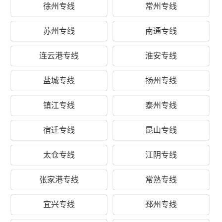
徐州专线
常州专线
享受人在家中坐，货在全国走的物流体验。所派遣的两名
司机对南通去松北区所经过的运输路线都了然于胸、轻车
苏州专线
南通专线
熟路，并且轮班驾驶，中间不经停、不间歇。财根南通物
流凭借专业的物流方案规划能力、丰富的物流运输资源整
连云港专线
淮安专线
合能力，以南通到松北区物流运输为基础，以建设现代南
通到松北区专线物流为核心，通过专注精细化物流、差异
盐城专线
扬州专线
化物流来提升核心竞争力，脚踏实地让客户体验到及时、
准确、高效的服务品质，使企业更加集中精力发展自身的
镇江专线
泰州专线
生产销售业务，创造更多的价值。
宿迁专线
昆山专线
运价参考：
太仓专线
江阴专线
南
通-
张家港专线
常熟专线
松
起步价格
重货价格
泡货价格
北
区
宜兴专线
邳州专线