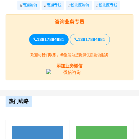
决定财根南通的高度”服务理念，积极研发和引进具有高科
#
#
#
#
南通物流
南通专线
松北区物流
松北区专线
技含量的信息技术与设备来提升南通到松北区物流专线服
务水准。
咨询业务专员
13817884681
13817884681
欢迎与我们联系，希望能为您提供优质物流服务
添加业务微信
财根南通物流作为专业、放心的南通到松北区货运公司服
热门线路
务商，为了保证南通到松北区货物运输更加安全、及时、
高效的运营，进一步提高财根南通综合竞争力，公司在松
北区专门设立了办事机构，并备有专业的物流专员与您及
时沟通，为您提供从南通到松北区的物流运输相关延伸服
务，极大的保障了货物的准时到达和及时派送，缩短了货