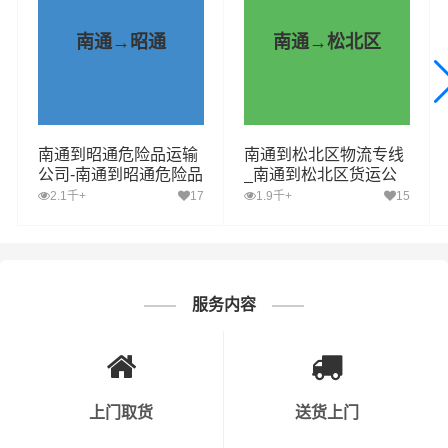
物在途时间，提高了物流运输效率，可为客户提供货物分
拣整理、包装、搬运装卸、运输仓储、末端派送等—站式
南通→昭通
南通→松北区
（门对门）的专业物流服务
财根南通物流运营部，致力于提供更具有自身优势的南通
到松北区运输专线资源，致力于提供更优质的南通至松北
南通到昭通危险品运输
南通到松北区物流专线
区物流专线服务，每一次的运输，财根南通物流都要站在
公司-南通到昭通危险品
_南通到松北区货运公
客户的角度综合考虑时效、安全性、价格，为客户选择合
物流公司-南通到昭通危
司_南通至松北区运输
2.1千+
17
1.9千+
15
险品专线
专线哪家好
适、及时、便宜的
物流,物流公司,货运公司,发全国物流,物
流运输
方案，让客户托运的货物“安全、快捷，准时”的送到
收货人手中，使客户真正享受省钱、省事、省心并具有保
障的南通到松北区货物运输服务。
服务内容
上门取货
送货上门