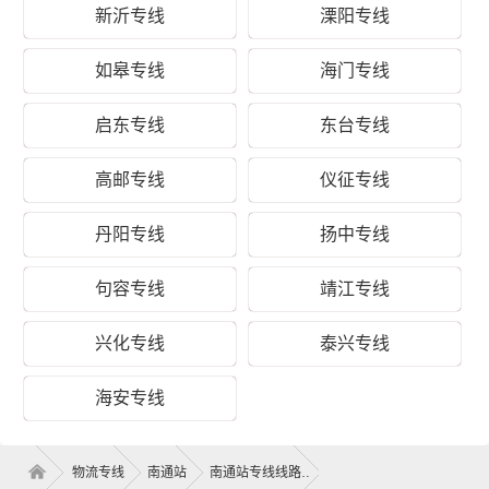
优
新沂专线
溧阳专线
质
致电沟通
致电沟通
致电沟通
快
元/票
元/公斤
元/立方
如皋专线
海门专线
运
启东专线
东台专线
优
质
致电沟通
致电沟通
致电沟通
冷
元/票
元/公斤
元/立方
高邮专线
仪征专线
藏
丹阳专线
扬中专线
取
货
南通
句容专线
靖江专线
区
崇川区、通州区、如东县、海门区
域
兴化专线
泰兴专线
送
货
松北区
海安专线
区
松北区(全境)
域
物流专线
南通站
南通站专线线路