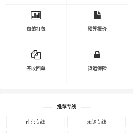
包装打包
预算报价
秉承“用心呵护，值得托付”的服务理念，在南通的崇川区、
通州区、如东县、海门区及周边都可以上门提货，凭借南
通到松北区物流公司优质平台，一如既往地为客户提供优
质高效的运输服务。“一寸光阴一寸金，寸金难买寸光阴”，
财根南通物流及时把握时代脉搏，适时推出南通发松北区
的物流专线直达运输服务，在财根南通物流的细心运营
签收回单
货运保险
下，逐步发展成具有严谨务实、创新高效的专业物流运作
和管理团队，并得到业界的广泛认同。财根南通物流运输
产品涵盖：蔬菜、水果、家具、展柜、苗木、电子产品、
服装、机械设备、钢材、食品、化纤、电子产品、家具、
健身器械、五金材料、贵重货物、易碎物品等。
推荐专线
“两地之复，来而往以”，为保证从南通运输到松北区的货物
南京专线
无锡专线
能够准时、准点到达松北区的松北区(全境)等区域，让客户