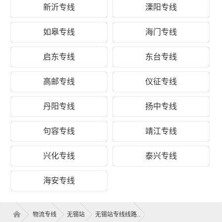
新沂专线
溧阳专线
优
质
致电沟通
致电沟通
致电沟通
如皋专线
海门专线
快
元/票
元/公斤
元/立方
运
启东专线
东台专线
优
高邮专线
仪征专线
质
致电沟通
致电沟通
致电沟通
冷
元/票
元/公斤
元/立方
藏
丹阳专线
扬中专线
取
句容专线
靖江专线
货
无锡
区
锡山区、惠山区、滨湖区、梁溪区、新吴区
兴化专线
泰兴专线
域
海安专线
送
货
英山县
区
英山县(全境)
域
物流专线
无锡站
无锡站专线线路