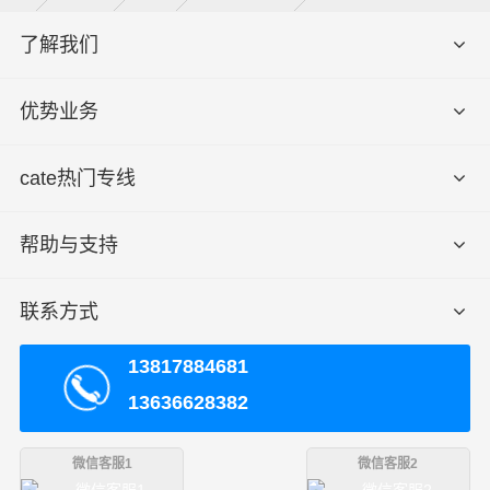
1、以上无锡到英山县物流专线运费仅为站到站报价(不包括取货
了解我们
送货存储包装上楼等费用)仅作参考，准确报价请以财根无锡工作
备
人员实际报价单为准！
注
2、以上无锡至英山县物流价格仅为零担散货报价、且时间具有
优势业务
时效性，随季节变动或货物规格略有浮动！
cate热门专线
我们优势：
帮助与支持
1.耐心解答：可随时拨打财根无锡工作人员座机、手机询
问或借助在线平台、电脑网络等工具查询，我们有问必
答、有求必应；
联系方式
2.实惠多多：刚开始合作的客户看到此网站，运费均可享
13817884681
受或多或少的让利服务，不乱加价，省心，放心；
13636628382
3.超快安全：零担运输、整车运输、冷链运输、搬家运输
微信客服1
微信客服2
实现当日达、次日达、隔日达、速度快、超安全；