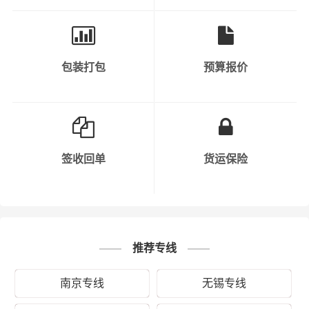
包装打包
预算报价
秉承“用心呵护，值得托付”的服务理念，在无锡的锡山区、
惠山区、滨湖区、梁溪区、新吴区及周边都可以上门提
货，凭借无锡到英山县物流公司优质平台，一如既往地为
客户提供优质高效的运输服务。“一寸光阴一寸金，寸金难
买寸光阴”，财根无锡物流及时把握时代脉搏，适时推出无
锡发英山县的物流专线直达运输服务，在财根无锡物流的
签收回单
货运保险
细心运营下，逐步发展成具有严谨务实、创新高效的专业
物流运作和管理团队，并得到业界的广泛认同。财根无锡
物流运输产品涵盖：蔬菜、水果、家具、展柜、苗木、电
子产品、服装、机械设备、钢材、食品、化纤、电子产
品、家具、健身器械、五金材料、贵重货物、易碎物品
推荐专线
等。
南京专线
无锡专线
“两地之复，来而往以”，为保证从无锡运输到英山县的货物