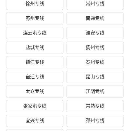
徐州专线
常州专线
能够准时、准点到达英山县的英山县(全境)等区域，让客户
享受人在家中坐，货在全国走的物流体验。所派遣的两名
苏州专线
南通专线
司机对无锡去英山县所经过的运输路线都了然于胸、轻车
熟路，并且轮班驾驶，中间不经停、不间歇。财根无锡物
连云港专线
淮安专线
流凭借专业的物流方案规划能力、丰富的物流运输资源整
合能力，以无锡到英山县物流运输为基础，以建设现代无
盐城专线
扬州专线
锡到英山县专线物流为核心，通过专注精细化物流、差异
化物流来提升核心竞争力，脚踏实地让客户体验到及时、
镇江专线
泰州专线
准确、高效的服务品质，使企业更加集中精力发展自身的
生产销售业务，创造更多的价值。
宿迁专线
昆山专线
运价参考：
太仓专线
江阴专线
无
张家港专线
常熟专线
锡-
英
起步价格
重货价格
泡货价格
山
宜兴专线
邳州专线
县