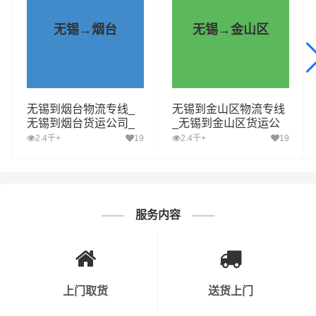
物在途时间，提高了物流运输效率，可为客户提供货物分
拣整理、包装、搬运装卸、运输仓储、末端派送等—站式
无锡→烟台
无锡→金山区
（门对门）的专业物流服务
财根无锡物流运营部，致力于提供更具有自身优势的无锡
到英山县运输专线资源，致力于提供更优质的无锡至英山
无锡到烟台物流专线_
无锡到金山区物流专线
县物流专线服务，每一次的运输，财根无锡物流都要站在
无锡到烟台货运公司_
_无锡到金山区货运公
客户的角度综合考虑时效、安全性、价格，为客户选择合
无锡至烟台运输专线哪
司_无锡至金山区运输
2.4千+
19
2.4千+
19
家好
专线哪家好
适、及时、便宜的
物流,物流公司,货运公司,发全国物流,物
流运输
方案，让客户托运的货物“安全、快捷，准时”的送到
收货人手中，使客户真正享受省钱、省事、省心并具有保
障的无锡到英山县货物运输服务。
服务内容
上门取货
送货上门