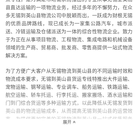
县直达运输的一项物流业务，经过多年的不懈努力，在众
多无锡到英山县物流公司中脱颖而出，一跃成为财根无锡
的优质品牌路线，现已成长为一家集公路汽车，城市派
送、冷链运输及仓储派送为一体的综合性物流企业。致力
于为正在从事项目物流、工程物流、集成电路和机械设备
领域的生产商、贸易商、批发商、零售商提供一站式物流
解决方案。
为了方便广大客户从无锡物流到英山县的不同运输时效和
物流成本要求，无锡到英山县货运专线特推出大件运输、
宠物运输、钢琴运输、专业调车、船务运输、铁路运输、
航空运输、轿车托运、行李托运、搬家搬场、酒水运输和
门到门综合货运等多种运输方式，以此降低从无锡发货到
英山县的物流运输成本，从而提高无锡到英山县的运营效
率，为提供更加完善的无锡物流到英山县一站式优质服务
展开
打下坚实的基础！财根无锡物流还十分专注服务质量的提
升，坚持用“专业的服务决定财根无锡的生命，专注的态度