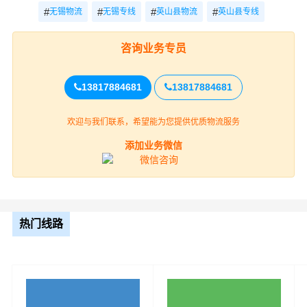
决定财根无锡的高度”服务理念，积极研发和引进具有高科
#
#
#
#
无锡物流
无锡专线
英山县物流
英山县专线
技含量的信息技术与设备来提升无锡到英山县物流专线服
务水准。
咨询业务专员
13817884681
13817884681
欢迎与我们联系，希望能为您提供优质物流服务
添加业务微信
财根无锡物流作为专业、放心的无锡到英山县货运公司服
热门线路
务商，为了保证无锡到英山县货物运输更加安全、及时、
高效的运营，进一步提高财根无锡综合竞争力，公司在英
山县专门设立了办事机构，并备有专业的物流专员与您及
时沟通，为您提供从无锡到英山县的物流运输相关延伸服
务，极大的保障了货物的准时到达和及时派送，缩短了货