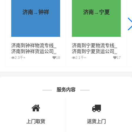
缩短了货物在途时间，提高了物流运输效率，可为客户提
供货物分拣整理、包装、搬运装卸、运输仓储、末端派送
济南→钟祥
济南→宁夏
等—站式（门对门）的专业物流服务
财根济南物流运营部，致力于提供更具有自身优势的济南
到石景山区运输专线资源，致力于提供更优质的济南至石
济南到钟祥物流专线_
济南到宁夏物流专线_
景山区物流专线服务，每一次的运输，财根济南物流都要
济南到钟祥货运公司_
济南到宁夏货运公司_
站在客户的角度综合考虑时效、安全性、价格，为客户选
济南至钟祥运输专线哪
济南至宁夏运输专线哪
2.3千+
18
2.1千+
17
家好
家好
择合适、及时、便宜的
物流,物流公司,货运公司,发全国物
流,物流运输
方案，让客户托运的货物“安全、快捷，准时”
的送到收货人手中，使客户真正享受省钱、省事、省心并
具有保障的济南到石景山区货物运输服务。
服务内容
上门取货
送货上门