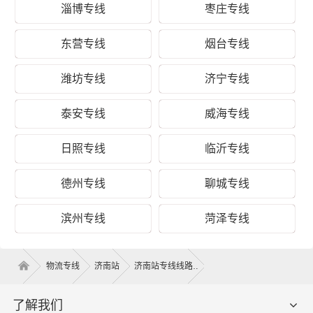
淄博专线
枣庄专线
“两地之复，来而往以”，为保证从济南运输到石景山区的货
物能够准时、准点到达石景山区的石景山区(全境)等区域，
东营专线
烟台专线
让客户享受人在家中坐，货在全国走的物流体验。所派遣
的两名司机对济南去石景山区所经过的运输路线都了然于
潍坊专线
济宁专线
胸、轻车熟路，并且轮班驾驶，中间不经停、不间歇。财
根济南物流凭借专业的物流方案规划能力、丰富的物流运
泰安专线
威海专线
输资源整合能力，以济南到石景山区物流运输为基础，以
建设现代济南到石景山区专线物流为核心，通过专注精细
日照专线
临沂专线
化物流、差异化物流来提升核心竞争力，脚踏实地让客户
体验到及时、准确、高效的服务品质，使企业更加集中精
德州专线
聊城专线
力发展自身的生产销售业务，创造更多的价值。
滨州专线
菏泽专线
运价参考：
物流专线
济南站
济南站专线线路
济
南-
石
起步价格
重货价格
泡货价格
了解我们
景