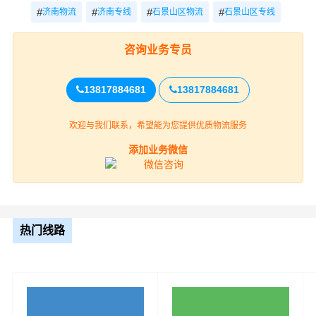
专注的态度决定财根济南的高度”服务理念，积极研发和引
#
#
#
#
济南物流
济南专线
石景山区物流
石景山区专线
进具有高科技含量的信息技术与设备来提升济南到石景山
区物流专线服务水准。
咨询业务专员
13817884681
13817884681
欢迎与我们联系，希望能为您提供优质物流服务
添加业务微信
财根济南物流作为专业、放心的济南到石景山区货运公司
热门线路
服务商，为了保证济南到石景山区货物运输更加安全、及
时、高效的运营，进一步提高财根济南综合竞争力，公司
在石景山区专门设立了办事机构，并备有专业的物流专员
与您及时沟通，为您提供从济南到石景山区的物流运输相
关延伸服务，极大的保障了货物的准时到达和及时派送，