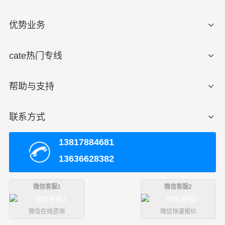
山
区
优势业务
优
质
致电沟通
致电沟通
致电沟通
cate热门专线
快
元/票
元/公斤
元/立方
运
帮助与支持
优
质
致电沟通
致电沟通
致电沟通
冷
元/票
元/公斤
元/立方
联系方式
藏
13817884681
取
济南
13636628382
货
历下区、中区、槐荫区、天桥区、历城区、长清区、章
区
丘区、平阴县、济阳区、商河县、莱芜区、钢城区
域
微信客服1
微信客服2
送
微信在线咨询
微信快速报价
货
石景山区