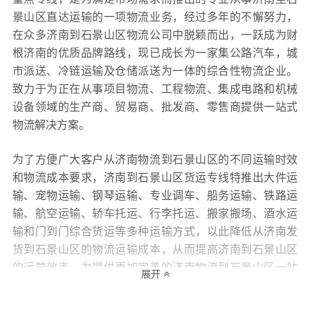
景山区直达运输的一项物流业务，经过多年的不懈努力，
在众多济南到石景山区物流公司中脱颖而出，一跃成为财
根济南的优质品牌路线，现已成长为一家集公路汽车，城
市派送、冷链运输及仓储派送为一体的综合性物流企业。
致力于为正在从事项目物流、工程物流、集成电路和机械
设备领域的生产商、贸易商、批发商、零售商提供一站式
物流解决方案。
为了方便广大客户从济南物流到石景山区的不同运输时效
和物流成本要求，济南到石景山区货运专线特推出大件运
输、宠物运输、钢琴运输、专业调车、船务运输、铁路运
输、航空运输、轿车托运、行李托运、搬家搬场、酒水运
输和门到门综合货运等多种运输方式，以此降低从济南发
货到石景山区的物流运输成本，从而提高济南到石景山区
的运营效率，为提供更加完善的济南物流到石景山区一站
展开
式优质服务打下坚实的基础！财根济南物流还十分专注服
务质量的提升，坚持用“专业的服务决定财根济南的生命，