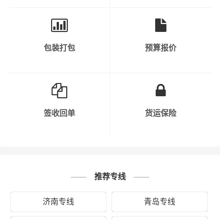
包装打包
预算报价
秉承“用心呵护，值得托付”的服务理念，在济南的历下区、
中区、槐荫区、天桥区、历城区、长清区、章丘区、平阴
县、济阳区、商河县、莱芜区、钢城区及周边都可以上门
提货，凭借济南到石景山区物流公司优质平台，一如既往
地为客户提供优质高效的运输服务。“一寸光阴一寸金，寸
金难买寸光阴”，财根济南物流及时把握时代脉搏，适时推
签收回单
货运保险
出济南发石景山区的物流专线直达运输服务，在财根济南
物流的细心运营下，逐步发展成具有严谨务实、创新高效
的专业物流运作和管理团队，并得到业界的广泛认同。财
根济南物流运输产品涵盖：蔬菜、水果、家具、展柜、苗
木、电子产品、服装、机械设备、钢材、食品、化纤、电
推荐专线
子产品、家具、健身器械、五金材料、贵重货物、易碎物
济南专线
青岛专线
品等。