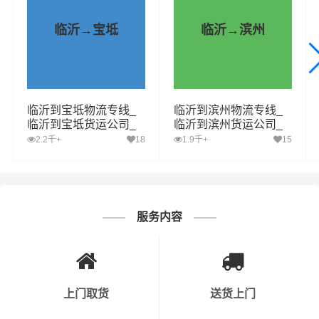
物在途时间，提高了物流运输效率，可为客户提供货物分
拣整理、包装、搬运装卸、运输仓储、末端派送等—站式
临沂→宝坻
临沂→滨州
（门对门）的专业物流服务
财根临沂物流运营部，致力于提供更具有自身优势的临沂
到北川县运输专线资源，致力于提供更优质的临沂至北川
临沂到宝坻物流专线_
临沂到滨州物流专线_
县物流专线服务，每一次的运输，财根临沂物流都要站在
临沂到宝坻货运公司_
临沂到滨州货运公司_
客户的角度综合考虑时效、安全性、价格，为客户选择合
临沂至宝坻运输专线哪
临沂至滨州运输专线哪
2.2千+
18
1.9千+
15
家好
家好
适、及时、便宜的
物流,物流公司,货运公司,发全国物流,物
流运输
方案，让客户托运的货物“安全、快捷，准时”的送到
收货人手中，使客户真正享受省钱、省事、省心并具有保
障的临沂到北川县货物运输服务。
服务内容
上门取货
送货上门