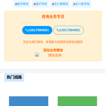
决定财根临沂的高度”服务理念，积极研发和引进具有高科
#
#
#
#
临沂物流
临沂专线
北川县物流
北川县专线
技含量的信息技术与设备来提升临沂到北川县物流专线服
务水准。
咨询业务专员
13817884681
13817884681
欢迎与我们联系，希望能为您提供优质物流服务
添加业务微信
财根临沂物流作为专业、放心的临沂到北川县货运公司服
热门线路
务商，为了保证临沂到北川县货物运输更加安全、及时、
高效的运营，进一步提高财根临沂综合竞争力，公司在北
川县专门设立了办事机构，并备有专业的物流专员与您及
时沟通，为您提供从临沂到北川县的物流运输相关延伸服
务，极大的保障了货物的准时到达和及时派送，缩短了货