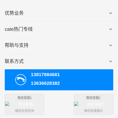
县
优势业务
优
质
致电沟通
致电沟通
致电沟通
快
元/票
元/公斤
元/立方
cate热门专线
运
帮助与支持
优
质
致电沟通
致电沟通
致电沟通
冷
元/票
元/公斤
元/立方
联系方式
藏
13817884681
取
临沂
货
兰山区、罗庄区、河东区、沂南县、郯城县、沂水县、
13636628382
区
兰陵县、费县、平邑县、莒南县、蒙阴县、临沭县
域
微信客服1
微信客服2
送
货
北川县
微信在线咨询
微信快速报价
区
北川县(全境)