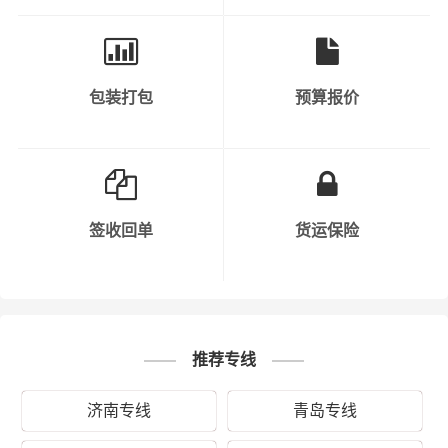
包装打包
预算报价
秉承“用心呵护，值得托付”的服务理念，在临沂的兰山区、
罗庄区、河东区、沂南县、郯城县、沂水县、兰陵县、费
县、平邑县、莒南县、蒙阴县、临沭县及周边都可以上门
提货，凭借临沂到北川县物流公司优质平台，一如既往地
为客户提供优质高效的运输服务。“一寸光阴一寸金，寸金
难买寸光阴”，财根临沂物流及时把握时代脉搏，适时推出
签收回单
货运保险
临沂发北川县的物流专线直达运输服务，在财根临沂物流
的细心运营下，逐步发展成具有严谨务实、创新高效的专
业物流运作和管理团队，并得到业界的广泛认同。财根临
沂物流运输产品涵盖：蔬菜、水果、家具、展柜、苗木、
电子产品、服装、机械设备、钢材、食品、化纤、电子产
推荐专线
品、家具、健身器械、五金材料、贵重货物、易碎物品
济南专线
青岛专线
等。