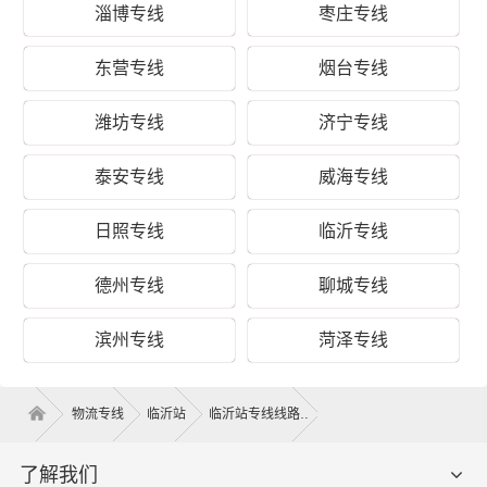
淄博专线
枣庄专线
“两地之复，来而往以”，为保证从临沂运输到北川县的货物
能够准时、准点到达北川县的北川县(全境)等区域，让客户
东营专线
烟台专线
享受人在家中坐，货在全国走的物流体验。所派遣的两名
司机对临沂去北川县所经过的运输路线都了然于胸、轻车
潍坊专线
济宁专线
熟路，并且轮班驾驶，中间不经停、不间歇。财根临沂物
流凭借专业的物流方案规划能力、丰富的物流运输资源整
泰安专线
威海专线
合能力，以临沂到北川县物流运输为基础，以建设现代临
沂到北川县专线物流为核心，通过专注精细化物流、差异
日照专线
临沂专线
化物流来提升核心竞争力，脚踏实地让客户体验到及时、
准确、高效的服务品质，使企业更加集中精力发展自身的
德州专线
聊城专线
生产销售业务，创造更多的价值。
滨州专线
菏泽专线
运价参考：
物流专线
临沂站
临沂站专线线路
临
沂-
北
起步价格
重货价格
泡货价格
了解我们
川